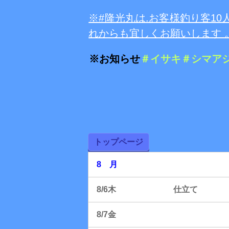
※#隆光丸は.お客様釣り客10
れからも宜しくお願いします 
※お知らせ
＃イサキ＃シマア
トップページ
8
月
8/6木 仕立て
8/7金