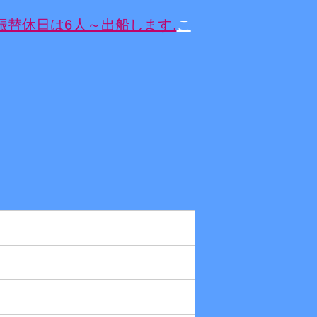
振替休日は6人～出船しま
す.
こ