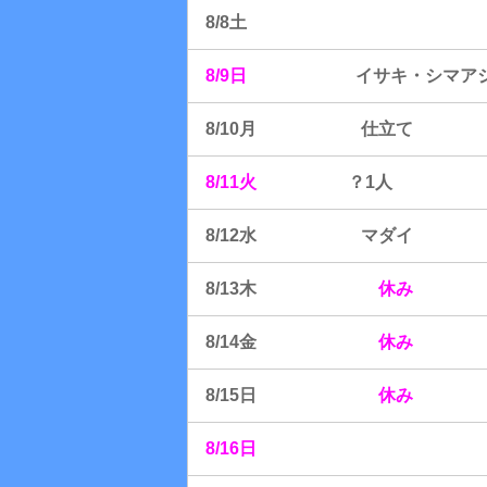
8/8土
8/9日
イサキ・シマア
8/10月 仕立て
8/11火
？1人
8/12水 マダイ
8/13木
休み
8/14金
休み
8/15日
休み
8/16日