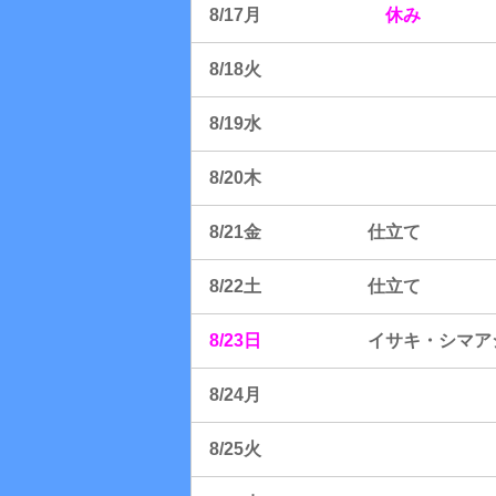
8/17月
休み
8/18火
8/19水
8/20木
8/21金 仕立て
8/22土 仕立て
8/23日
イサキ・シマア
8/24月
8/25火