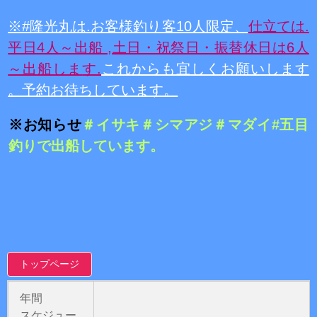
※#隆光丸は.お客様釣り客10人限定、
仕立ては.
平日4人～出船 ,
土日・祝祭日・振替休日は6人
～出船しま
す.
これからも宜しくお願いします
。予約お待ちしています。
※お知らせ
＃イサキ＃シマアジ＃マダイ#五目
釣りで出船しています。
トップページ
年間
スケジュー